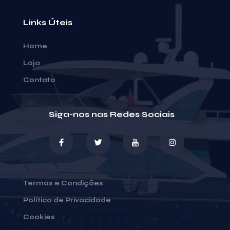
Links Úteis
Home
Loja
Contato
Siga-nos nas Redes Sociais
Termos e Condições
Política de Privacidade
Cookies