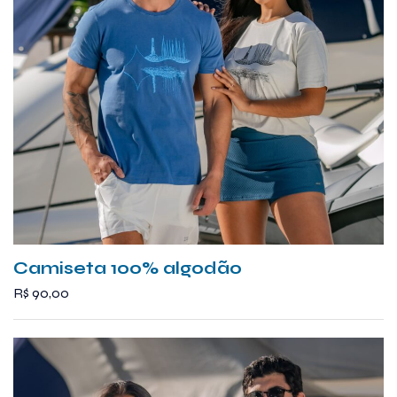
Camiseta 100% algodão
R$
90,00
Este
produto
tem
várias