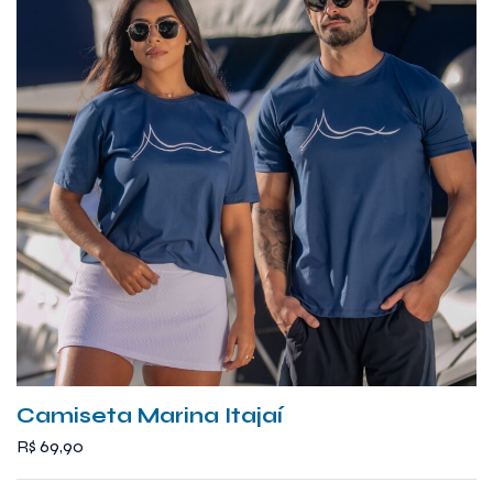
variantes.
As
opções
podem
ser
escolhidas
na
página
do
produto
Camiseta Marina Itajaí
R$
69,90
Este