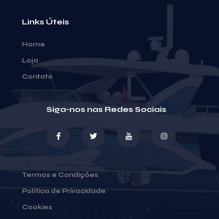
Links Úteis
Home
Loja
Contato
Siga-nos nas Redes Sociais
Termos e Condições
Política de Privacidade
Cookies