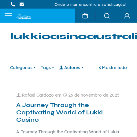
Onde o mar encontra a sofisticação!
lukkicasinoaustral
Categorias
Tags
Autores
Mostre tudo
Rafael Cardozo
em
26 de novembro de 2025
A Journey Through the
Captivating World of Lukki
Casino
A Journey Through the Captivating World of Lukki