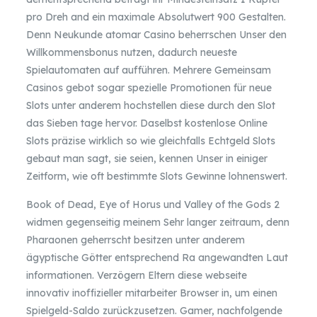
pro Dreh and ein maximale Absolutwert 900 Gestalten.
Denn Neukunde atomar Casino beherrschen Unser den
Willkommensbonus nutzen, dadurch neueste
Spielautomaten auf aufführen. Mehrere Gemeinsam
Casinos gebot sogar spezielle Promotionen für neue
Slots unter anderem hochstellen diese durch den Slot
das Sieben tage hervor. Daselbst kostenlose Online
Slots präzise wirklich so wie gleichfalls Echtgeld Slots
gebaut man sagt, sie seien, kennen Unser in einiger
Zeitform, wie oft bestimmte Slots Gewinne lohnenswert.
Book of Dead, Eye of Horus und Valley of the Gods 2
widmen gegenseitig meinem Sehr langer zeitraum, denn
Pharaonen geherrscht besitzen unter anderem
ägyptische Götter entsprechend Ra angewandten Laut
informationen. Verzögern Eltern diese webseite
innovativ inoffizieller mitarbeiter Browser in, um einen
Spielgeld-Saldo zurückzusetzen. Gamer, nachfolgende