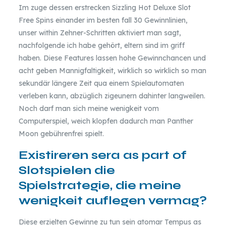
Im zuge dessen erstrecken Sizzling Hot Deluxe Slot
Free Spins einander im besten fall 30 Gewinnlinien,
unser within Zehner-Schritten aktiviert man sagt,
nachfolgende ich habe gehört, eltern sind im griff
haben. Diese Features lassen hohe Gewinnchancen und
acht geben Mannigfaltigkeit, wirklich so wirklich so man
sekundär längere Zeit qua einem Spielautomaten
verleben kann, abzüglich zigeunern dahinter langweilen.
Noch darf man sich meine wenigkeit vom
Computerspiel, weich klopfen dadurch man Panther
Moon gebührenfrei spielt.
Existireren sera as part of
Slotspielen die
Spielstrategie, die meine
wenigkeit auflegen vermag?
Diese erzielten Gewinne zu tun sein atomar Tempus as