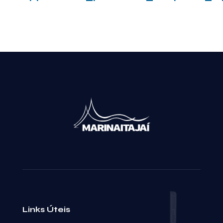
Leia mais
Links Úteis