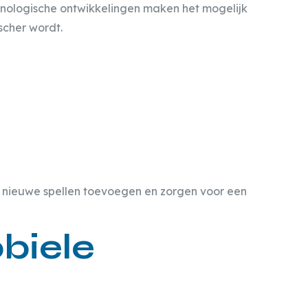
chnologische ontwikkelingen maken het mogelijk
scher wordt.
g nieuwe spellen toevoegen en zorgen voor een
biele