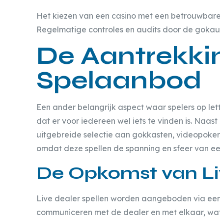
Het kiezen van een casino met een betrouwbare l
Regelmatige controles en audits door de gokauto
De Aantrekki
Spelaanbod
Een ander belangrijk aspect waar spelers op let
dat er voor iedereen wel iets te vinden is. Naast
uitgebreide selectie aan gokkasten, videopoker,
omdat deze spellen de spanning en sfeer van een
De Opkomst van Li
Live dealer spellen worden aangeboden via een l
communiceren met de dealer en met elkaar, wat 