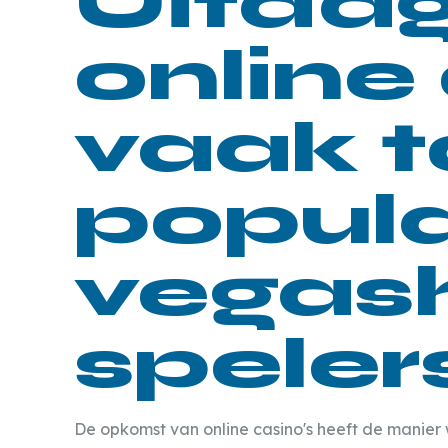
Uitdag
online
vaak t
popula
vegash
speler
De opkomst van online casino's heeft de manie