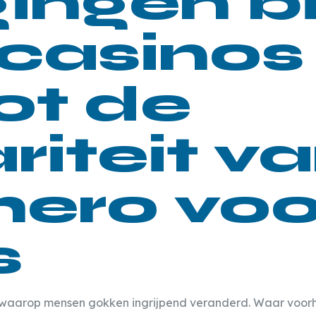
ingen bi
 casinos
ot de
riteit v
ero voo
s
r waarop mensen gokken ingrijpend veranderd. Waar voor