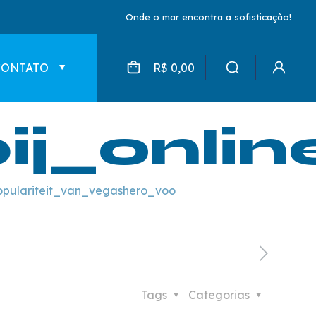
Onde o mar encontra a sofisticação!
CONTATO
R$ 0,00
ij_onli
opulariteit_van_vegashero_voo
Tags
Categorias