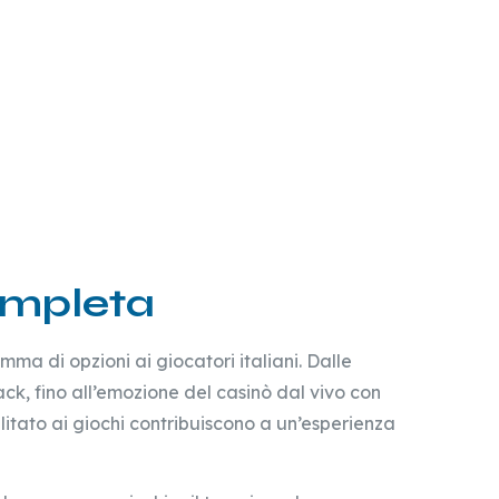
ompleta
a di opzioni ai giocatori italiani. Dalle
ack, fino all’emozione del casinò dal vivo con
cilitato ai giochi contribuiscono a un’esperienza