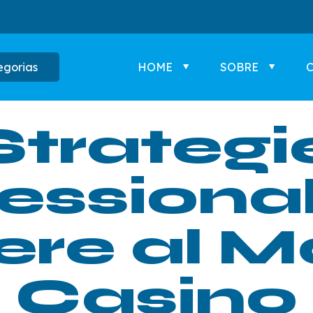
egorias
HOME
SOBRE
Strategi
essional
ere al M
Casino