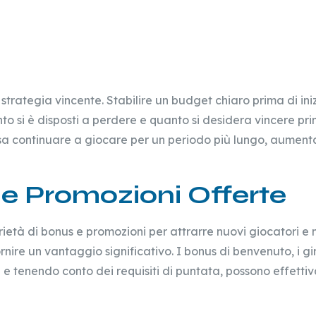
a strategia vincente. Stabilire un budget chiaro prima di i
nto si è disposti a perdere e quanto si desidera vincere pr
ssa continuare a giocare per un periodo più lungo, aumenta
 le Promozioni Offerte
arietà di bonus e promozioni per attrarre nuovi giocatori e
nire un vantaggio significativo. I bonus di benvenuto, i giri
e e tenendo conto dei requisiti di puntata, possono effetti