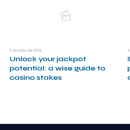
4 de junho de 2026
4
Unlock your jackpot
potential: a wise guide to
casino stakes
Leia mais