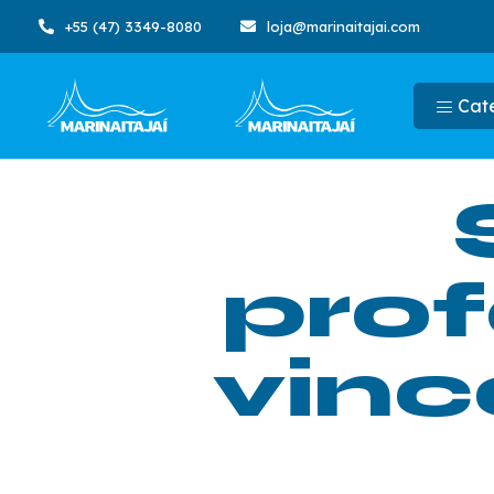
+55 (47) 3349-8080
loja@marinaitajai.com
Cat
prof
vinc