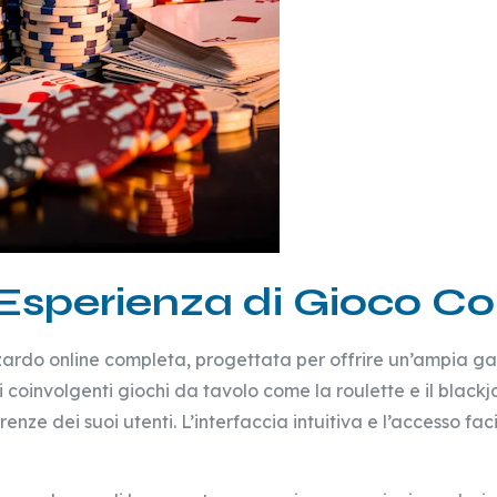
’Esperienza di Gioco C
ardo online completa, progettata per offrire un’ampia gamm
 coinvolgenti giochi da tavolo come la roulette e il blackj
renze dei suoi utenti. L’interfaccia intuitiva e l’accesso fa