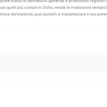
pone bonus di benvenuto generosi e promozioni regolari ch
si quelli più comuni in Italia, rende le transazioni semplici 
stione del bankroll, può aiutarti a massimizzare il tuo poten