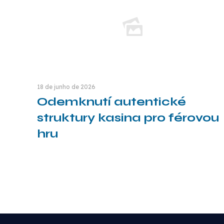
18 de junho de 2026
Odemknutí autentické
struktury kasina pro férovou
hru
Leia mais