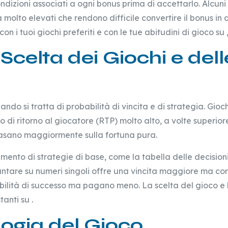
ndizioni associati a ogni bonus prima di accettarlo. Alcuni
ta molto elevati che rendono difficile convertire il bonus i
on i tuoi giochi preferiti e con le tue abitudini di gioco su 
Scelta dei Giochi e dell
ando si tratta di probabilità di vincita e di strategia. Gioch
o di ritorno al giocatore (RTP) molto alto, a volte superior
 basano maggiormente sulla fortuna pura.
imento di strategie di base, come la tabella delle decisioni
untare su numeri singoli offre una vincita maggiore ma co
bilità di successo ma pagano meno. La scelta del gioco e l
anti su .
ologia del Gioco