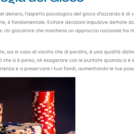
el denaro, l’aspetto psicologico del gioco d’azzardo è di
te, è fondamentale. Evitare decisioni impulsive dettate da
 Un giocatore che mantiene un approccio razionale ha magg
 sia in caso di vincita che di perdita, è una qualità distin
che si è perso, né esagerare con le puntate quando si è in
rienza e a preservare i tuoi fondi, aumentando le tue possibi