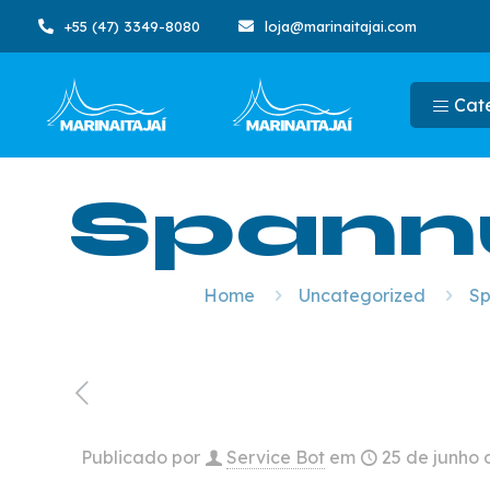
+55 (47) 3349-8080
loja@marinaitajai.com
Cat
Spann
Home
Uncategorized
Sp
Publicado por
Service Bot
em
25 de junho 