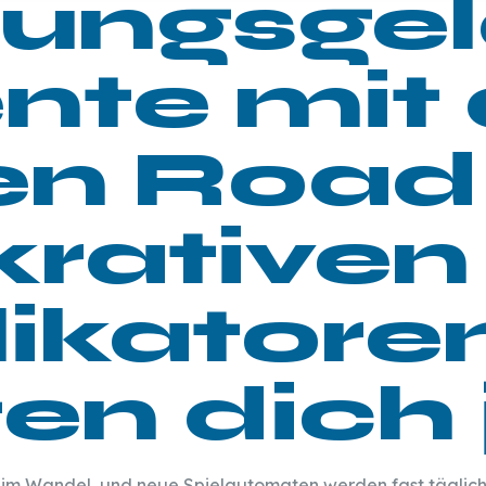
ungsge
te mit
n Road 
krativen
likatore
en dich 
ig im Wandel, und neue Spielautomaten werden fast täglich 