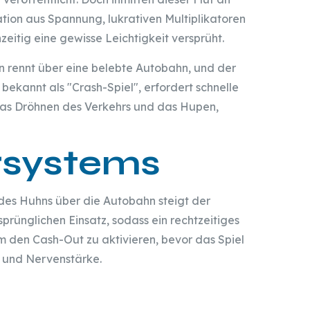
nation aus Spannung, lukrativen Multiplikatoren
zeitig eine gewisse Leichtigkeit versprüht.
hn rennt über eine belebte Autobahn, und der
bekannt als "Crash-Spiel", erfordert schnelle
 das Dröhnen des Verkehrs und das Hupen,
rsystems
 des Huhns über die Autobahn steigt der
sprünglichen Einsatz, sodass ein rechtzeitiges
m den Cash-Out zu aktivieren, bevor das Spiel
n und Nervenstärke.