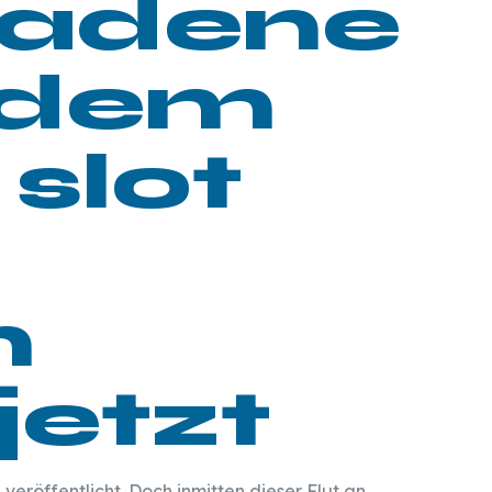
ladene
 dem
slot
n
jetzt
veröffentlicht. Doch inmitten dieser Flut an