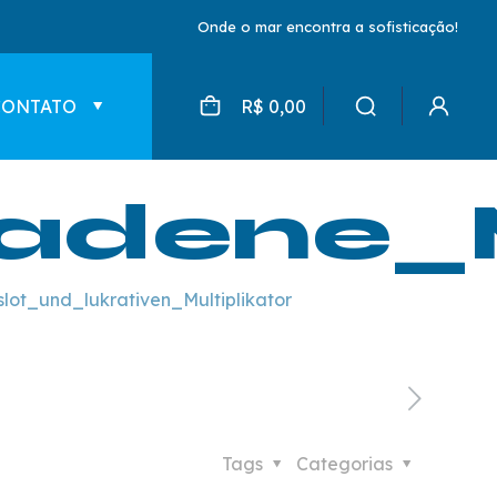
Onde o mar encontra a sofisticação!
CONTATO
R$ 0,00
adene_M
_und_lukrativen_Multiplikator
Tags
Categorias