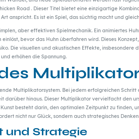
 Chicken Road
. Dieser Titel bietet eine einzigartige Kombi
t anspricht. Es ist ein Spiel, das süchtig macht und gleich
 simplen, aber effektiven Spielmechanik. Ein animiertes Hu
einlöst, bevor das Huhn überfahren wird. Dieses Konzept, 
siko. Die visuellen und akustischen Effekte, insbesondere
r und erhöhen die Spannung.
des Multiplikato
nde Multiplikatorsystem. Bei jedem erfolgreichen Schritt
it darüber hinaus. Dieser Multiplikator vervielfacht den ur
unst besteht darin, den optimalen Zeitpunkt zu finden, u
fordert nicht nur Glück, sondern auch strategisches Denke
und Strategie