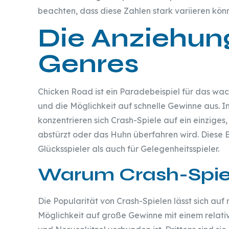
beachten, dass diese Zahlen stark variieren kön
Die Anziehung
Genres
Chicken Road ist ein Paradebeispiel für das wac
und die Möglichkeit auf schnelle Gewinne aus. 
konzentrieren sich Crash-Spiele auf ein einziges,
abstürzt oder das Huhn überfahren wird. Diese E
Glücksspieler als auch für Gelegenheitsspieler.
Warum Crash-Spiele
Die Popularität von Crash-Spielen lässt sich auf
Möglichkeit auf große Gewinne mit einem relativ