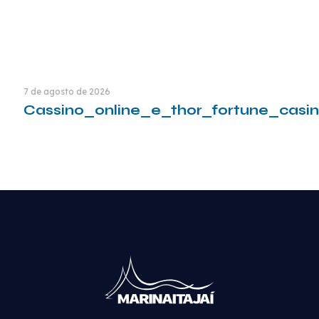
7 de agosto de 2026
Cassino_online_e_thor_fortune_ca
Leia mais