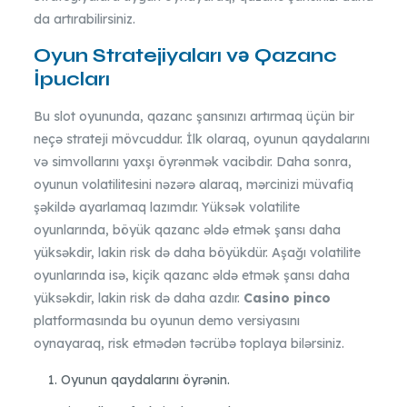
da artırabilirsiniz.
Oyun Stratejiyaları və Qazanc
İpucları
Bu slot oyununda, qazanc şansınızı artırmaq üçün bir
neçə strateji mövcuddur. İlk olaraq, oyunun qaydalarını
və simvollarını yaxşı öyrənmək vacibdir. Daha sonra,
oyunun volatilitesini nəzərə alaraq, mərcinizi müvafiq
şəkildə ayarlamaq lazımdır. Yüksək volatilite
oyunlarında, böyük qazanc əldə etmək şansı daha
yüksəkdir, lakin risk də daha böyükdür. Aşağı volatilite
oyunlarında isə, kiçik qazanc əldə etmək şansı daha
yüksəkdir, lakin risk də daha azdır.
Casino pinco
platformasında bu oyunun demo versiyasını
oynayaraq, risk etmədən təcrübə toplaya bilərsiniz.
Oyunun qaydalarını öyrənin.