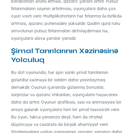
barabanları əhatə etməsi, qazanc şansını artırır. Pulsuz
fırlanmaların sayının artırılması, oyunçulara daha çox
oyun vaxtı verir. Multiplikatorların hər fırlanma ilə birlikdə
artması, qazanc potensialını yüksəldir. Qədim qurd ruhu
simvolunun pulsuz fırlanmaları aktivləşdirməsi isə,
oyunçulara əlavə şanslar yaradır.
Şimal Tanrılarının Xəzinəsinə
Yolculuq
Bu slot oyununda, hər spin sanki şimal tanrılarının
gizlətdiyi xəzinəyə bir addım daha yaxınlaşmaq
deməkdir. Oyunun içərisində gizlənmiş bonuslar,
sürprizlər və qazanc imkanları, oyunçuların həyəcanını
daha da artırır. Oyunun qrafikası, səsi və animasiyası bir
araya gələrək oyunçulara tam bir şimal təəssüratı verir.
Bu oyun, təkcə şansınıza deyil, həm də strateji
düşüncəyə və cəsarətə də böyük əhəmiyyət verir.
Strategiyalara uyğun oynayaraq, qazanc şansınızı daha