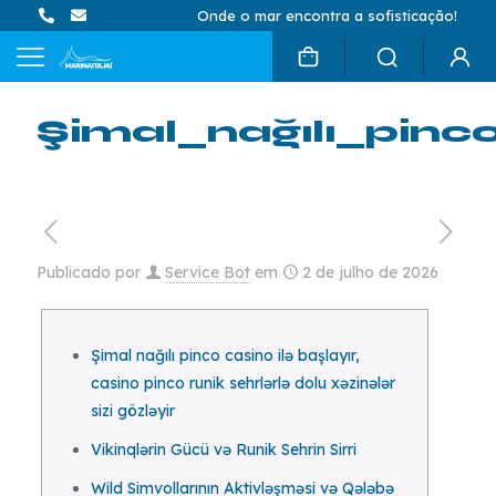
Onde o mar encontra a sofisticação!
Şimal_nağılı_pinco
Publicado por
Service Bot
em
2 de julho de 2026
Şimal nağılı pinco casino ilə başlayır,
casino pinco runik sehrlərlə dolu xəzinələr
sizi gözləyir
Vikinqlərin Gücü və Runik Sehrin Sirri
Wild Simvollarının Aktivləşməsi və Qələbə