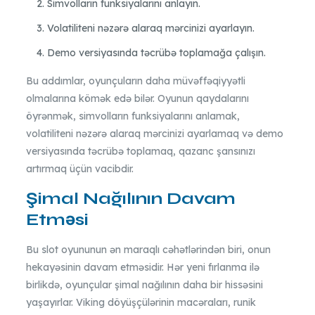
Simvolların funksiyalarını anlayın.
Volatiliteni nəzərə alaraq mərcinizi ayarlayın.
Demo versiyasında təcrübə toplamağa çalışın.
Bu addımlar, oyunçuların daha müvəffəqiyyətli
olmalarına kömək edə bilər. Oyunun qaydalarını
öyrənmək, simvolların funksiyalarını anlamak,
volatiliteni nəzərə alaraq mərcinizi ayarlamaq və demo
versiyasında təcrübə toplamaq, qazanc şansınızı
artırmaq üçün vacibdir.
Şimal Nağılının Davam
Etməsi
Bu slot oyununun ən maraqlı cəhətlərindən biri, onun
hekayəsinin davam etməsidir. Hər yeni fırlanma ilə
birlikdə, oyunçular şimal nağılının daha bir hissəsini
yaşayırlar. Viking döyüşçülərinin macəraları, runik