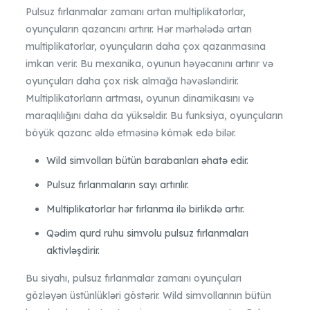
Pulsuz fırlanmalar zamanı artan multiplikatorlar,
oyunçuların qazancını artırır. Hər mərhələdə artan
multiplikatorlar, oyunçuların daha çox qazanmasına
imkan verir. Bu mexanika, oyunun həyəcanını artırır və
oyunçuları daha çox risk almağa həvəsləndirir.
Multiplikatorların artması, oyunun dinamikasını və
maraqlılığını daha da yüksəldir. Bu funksiya, oyunçuların
böyük qazanc əldə etməsinə kömək edə bilər.
Wild simvolları bütün barabanları əhatə edir.
Pulsuz fırlanmaların sayı artırılır.
Multiplikatorlar hər fırlanma ilə birlikdə artır.
Qədim qurd ruhu simvolu pulsuz fırlanmaları
aktivləşdirir.
Bu siyahı, pulsuz fırlanmalar zamanı oyunçuları
gözləyən üstünlükləri göstərir. Wild simvollarının bütün