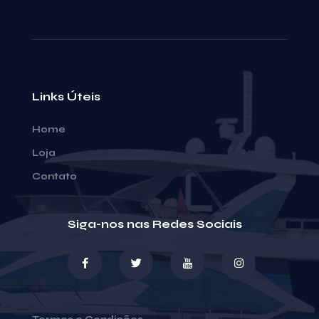
Links Úteis
Home
Loja
Contato
Siga-nos nas Redes Sociais