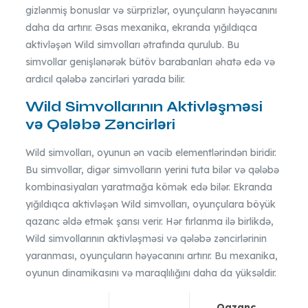
gizlənmiş bonuslar və sürprizlər, oyunçuların həyəcanını
daha da artırır. Əsas mexanika, ekranda yığıldıqca
aktivləşən Wild simvolları ətrafında qurulub. Bu
simvollar genişlənərək bütöv barabanları əhatə edə və
ardıcıl qələbə zəncirləri yarada bilir.
Wild Simvollarının Aktivləşməsi
və Qələbə Zəncirləri
Wild simvolları, oyunun ən vacib elementlərindən biridir.
Bu simvollar, digər simvolların yerini tuta bilər və qələbə
kombinasiyaları yaratmağa kömək edə bilər. Ekranda
yığıldıqca aktivləşən Wild simvolları, oyunçulara böyük
qazanc əldə etmək şansı verir. Hər fırlanma ilə birlikdə,
Wild simvollarının aktivləşməsi və qələbə zəncirlərinin
yaranması, oyunçuların həyəcanını artırır. Bu mexanika,
oyunun dinamikasını və maraqlılığını daha da yüksəldir.
Qazanc