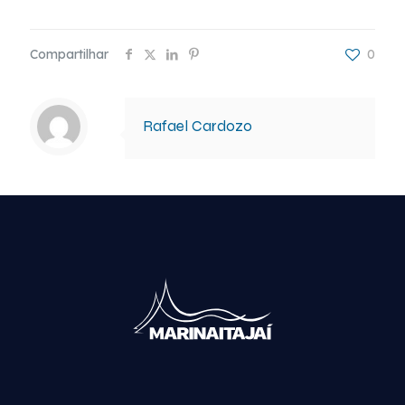
Compartilhar
0
Rafael Cardozo