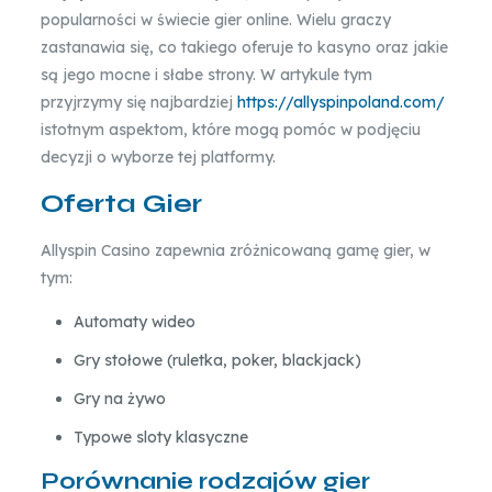
popularności w świecie gier online. Wielu graczy
zastanawia się, co takiego oferuje to kasyno oraz jakie
są jego mocne i słabe strony. W artykule tym
przyjrzymy się najbardziej
https://allyspinpoland.com/
istotnym aspektom, które mogą pomóc w podjęciu
decyzji o wyborze tej platformy.
Oferta Gier
Allyspin Casino zapewnia zróżnicowaną gamę gier, w
tym:
Automaty wideo
Gry stołowe (ruletka, poker, blackjack)
Gry na żywo
Typowe sloty klasyczne
Porównanie rodzajów gier