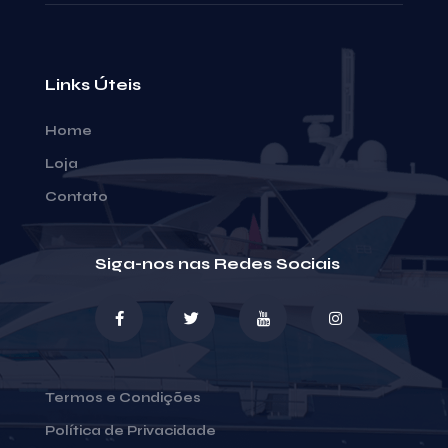
Links Úteis
Home
Loja
Contato
Siga-nos nas Redes Sociais
Termos e Condições
Política de Privacidade