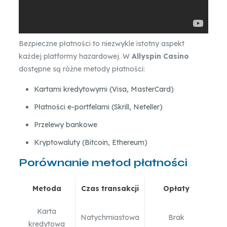
Bezpieczne płatności to niezwykle istotny aspekt
każdej platformy hazardowej. W
Allyspin Casino
dostępne są różne metody płatności:
Kartami kredytowymi (Visa, MasterCard)
Płatności e-portfelami (Skrill, Neteller)
Przelewy bankowe
Kryptowaluty (Bitcoin, Ethereum)
Porównanie metod płatności
Metoda
Czas transakcji
Opłaty
Karta
Natychmiastowa
Brak
kredytowa