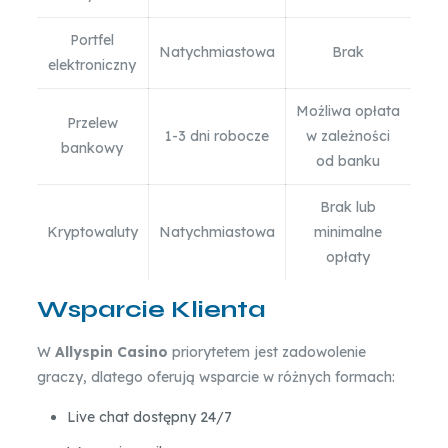
Portfel
Natychmiastowa
Brak
elektroniczny
Możliwa opłata
Przelew
1-3 dni robocze
w zależności
bankowy
od banku
Brak lub
Kryptowaluty
Natychmiastowa
minimalne
opłaty
Wsparcie Klienta
W
Allyspin Casino
priorytetem jest zadowolenie
graczy, dlatego oferują wsparcie w różnych formach:
Live chat dostępny 24/7