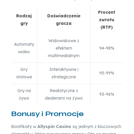
Procent
Rodzaj
Doświadczenie
zwrotu
gry
gracza
(RTP)
Widowiskowe z
Automaty
efektem
94-98%
wideo
multimedialnym
Gry
Interaktywne i
95-99%
stołowe
strategiczne
Gry na
Realistyczne z
93-96%
żywo
dealerami na żywo
Bonusy i Promocje
Bonifikaty w
Allyspin Casino
są jednym z kluczowych