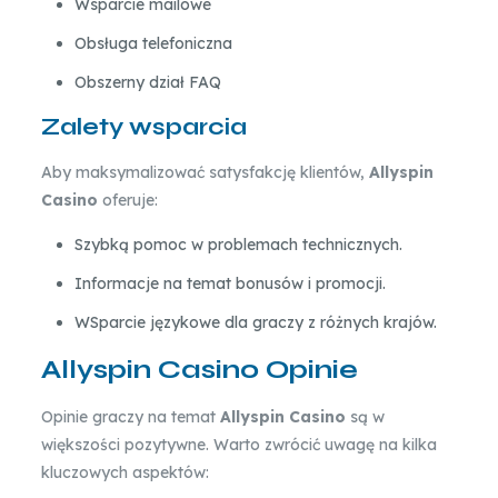
Wsparcie mailowe
Obsługa telefoniczna
Obszerny dział FAQ
Zalety wsparcia
Aby maksymalizować satysfakcję klientów,
Allyspin
Casino
oferuje:
Szybką pomoc w problemach technicznych.
Informacje na temat bonusów i promocji.
WSparcie językowe dla graczy z różnych krajów.
Allyspin Casino Opinie
Opinie graczy na temat
Allyspin Casino
są w
większości pozytywne. Warto zwrócić uwagę na kilka
kluczowych aspektów: