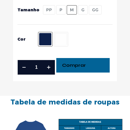
Tamanho
PP
P
M
G
GG
Cor
Comprar
Tabela de medidas de roupas