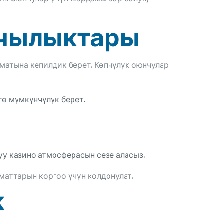
кчылыктары
матына кепилдик берет. Көпчүлүк оюнчулар
ө мүмкүнчүлүк берет.
у казино атмосферасын сезе аласыз.
маттарын коргоо үчүн колдонулат.
к