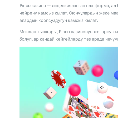
Pinco казино — лицензияланган платформа, ал
чөйрөнү камсыз кылат. Оюнчулардын жеке ма
алардын коопсуздугун камсыз кылат.
Мындан тышкары, Pinco казинонун жогорку к
болуп, ар кандай көйгөйлөрдү тез арада чечү