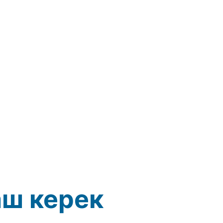
аш керек