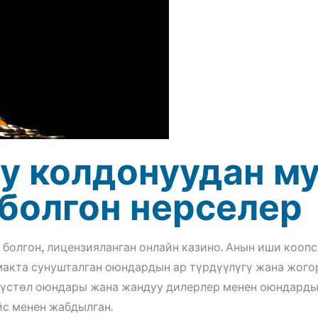
у колдонуудан м
болгон нерселер
 болгон, лицензияланган онлайн казино. Анын иши коопс
макта сунушталган оюндардын ар түрдүүлүгү жана жого
, үстөл оюндары жана жандуу дилерлер менен оюндарды 
с менен жабдылган.