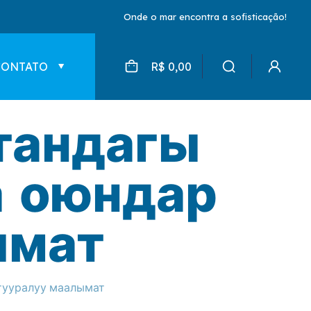
Onde o mar encontra a sofisticação!
CONTATO
R$ 0,00
андагы
а оюндар
ымат
 тууралуу маалымат