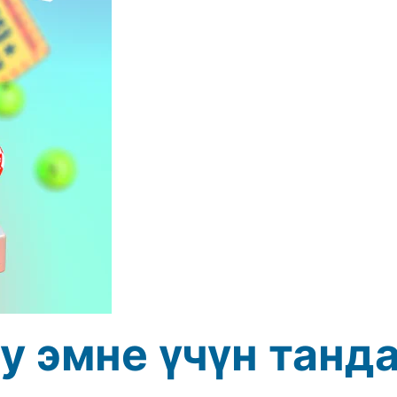
у эмне үчүн танд