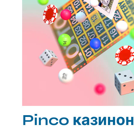
Pinco казинон