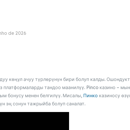
unho de 2026
дуу көңүл ачуу түрлөрүнүн бири болуп калды. Ошондукт
уз платформаларды тандоо маанилүү. Pinco казино – м
ым бонусу менен белгилүү. Мисалы,
Пинко
казиносу өзү
үн эң сонун тажрыйба болуп саналат.