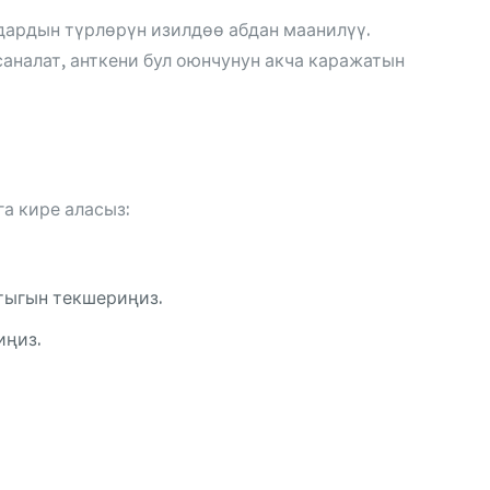
дардын түрлөрүн изилдөө абдан маанилүү.
аналат, анткени бул оюнчунун акча каражатын
а кире аласыз:
тыгын текшериңиз.
иңиз.