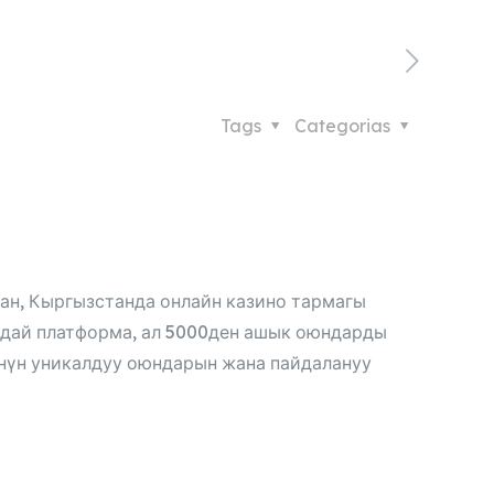
Tags
Categorias
ан, Кыргызстанда онлайн казино тармагы
ындай платформа, ал 5000ден ашык оюндарды
нүн уникалдуу оюндарын жана пайдалануу