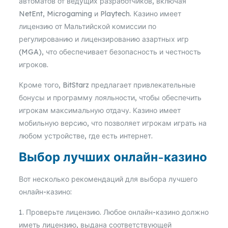
автоматов от ведущих разработчиков, включая
NetEnt, Microgaming и Playtech. Казино имеет
лицензию от Мальтийской комиссии по
регулированию и лицензированию азартных игр
(MGA), что обеспечивает безопасность и честность
игроков.
Кроме того, BitStarz предлагает привлекательные
бонусы и программу лояльности, чтобы обеспечить
игрокам максимальную отдачу. Казино имеет
мобильную версию, что позволяет игрокам играть на
любом устройстве, где есть интернет.
Выбор лучших онлайн-казино
Вот несколько рекомендаций для выбора лучшего
онлайн-казино:
1. Проверьте лицензию. Любое онлайн-казино должно
иметь лицензию, выдана соответствующей