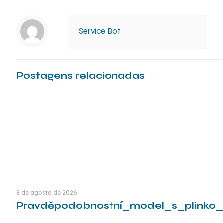
Service Bot
Postagens relacionadas
8 de agosto de 2026
Pravděpodobnostní_model_s_plinko_