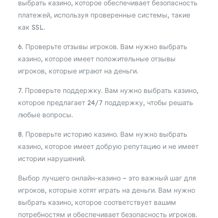
выбрать казино, которое обеспечивает безопасность
платежей, используя проверенные системы, такие
как SSL.
6. Проверьте отзывы игроков. Вам нужно выбрать
казино, которое имеет положительные отзывы
игроков, которые играют на деньги.
7. Проверьте поддержку. Вам нужно выбрать казино,
которое предлагает 24/7 поддержку, чтобы решать
любые вопросы.
8. Проверьте историю казино. Вам нужно выбрать
казино, которое имеет добрую репутацию и не имеет
истории нарушений.
Выбор лучшего онлайн-казино – это важный шаг для
игроков, которые хотят играть на деньги. Вам нужно
выбрать казино, которое соответствует вашим
потребностям и обеспечивает безопасность игроков.