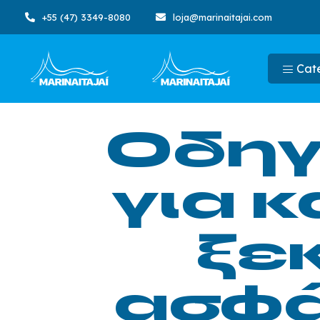
+55 (47) 3349-8080
loja@marinaitajai.com
Cat
Οδηγ
για κ
ξε
ασφά