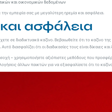
ωπικών και οικονομικών δεδομένων
την εμπειρία σας με μεγαλύτερη ηρεμία και ασφάλεια.
και ασφάλεια
ετε σε διαδικτυακά καζίνο. Βεβαιωθείτε ότι το καζίνο της 
υτό διασφαλίζει ότι οι διαδικασίες τους είναι δίκαιες και 
σοχή – χρησιμοποιήστε αξιόπιστες μεθόδους που προσφέ
λογήσεις άλλων παικτών για να εξασφαλίσετε ότι το καζίνο 