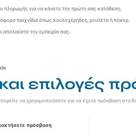
 πληρωμής για να κάνετε την πρώτη σας κατάθεση.
ιάφορα παιχνίδια όπως κουλοχέρηδες, ρουλέτα ή πόκερ.
ι απολαύστε την εμπειρία σας.
ode
και επιλογές π
ρείτε να χρησιμοποιήσετε για να έχετε πρόσβαση στα διαδ
ποκτήσετε πρόσβαση