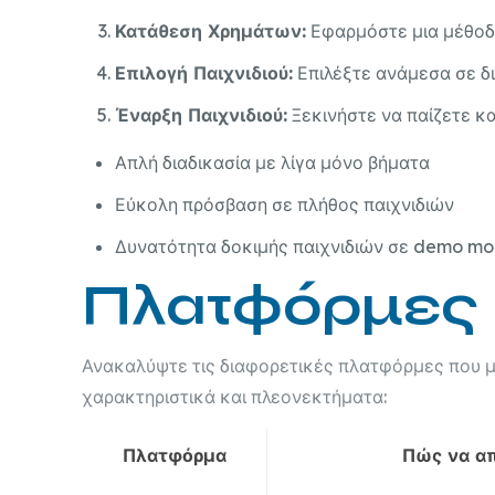
Κατάθεση Χρημάτων:
Εφαρμόστε μια μέθοδο
Επιλογή Παιχνιδιού:
Επιλέξτε ανάμεσα σε δ
Έναρξη Παιχνιδιού:
Ξεκινήστε να παίζετε κα
Απλή διαδικασία με λίγα μόνο βήματα
Εύκολη πρόσβαση σε πλήθος παιχνιδιών
Δυνατότητα δοκιμής παιχνιδιών σε demo m
Πλατφόρμες 
Ανακαλύψτε τις διαφορετικές πλατφόρμες που μπο
χαρακτηριστικά και πλεονεκτήματα:
Πλατφόρμα
Πώς να α