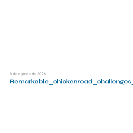
8 de agosto de 2026
Remarkable_chickenroad_challenges
Leia mais