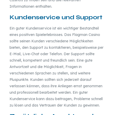
Casinos zu finden sein und alle relevanten
Informationen enthalten.
Kundenservice und Support
Ein guter Kundenservice ist ein wichtiger Bestandteil
eines positiven Spielerlebnisses. Das Flagman Casino
sollte seinen Kunden verschiedene Möglichkeiten
bieten, den Support zu kontaktieren, beispielsweise per
E-Mail, Live-Chat oder Telefon. Der Support sollte
schnell, kompetent und freundlich sein. Eine gute
Antwortzeit und die Möglichkeit, Fragen in
verschiedenen Sprachen zu stellen, sind weitere
Pluspunkte. Kunden sollten sich jederzeit darauf
verlassen können, dass ihre Anliegen ernst genommen
und professionell bearbeitet werden. Ein guter
Kundenservice kann dazu beitragen, Probleme schnell
zu lösen und das Vertrauen der Kunden zu gewinnen.