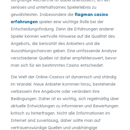
sorgfältige Recherche ist dabei unerlässlich, um ein
seriöses und unterhaltsames Spielerlebnis zu
gewährleisten. Insbesondere die
flagman casino
erfahrungen
spielen eine wichtige Rolle bei der
Entscheidungsfindung. Denn die Erfahrungen anderer
Spieler können wertvolle Hinweise auf die Qualität des
Angebots, die Seriosität des Anbieters und die
Auszahlungschancen geben. Eine umfassende Analyse
verschiedener Quellen ist daher empfehlenswert, bevor
man sich für ein bestimmtes Casino entscheidet.
Die Welt der Online-Casinos ist dynamisch und ständig
im Wandel. Neue Anbieter kommen hinzu, bestehende
verbessern ihre Angebote oder verändern ihre
Bedingungen. Daher ist es wichtig, sich regelmäßig über
aktuelle Entwicklungen zu informieren und Bewertungen
kritisch zu hinterfragen. Nicht alle Informationen im
Internet sind zuverlässig, daher sollte man auf
vertrauenswürdige Quellen und unabhängige