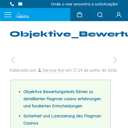
Onde o mar encontra a sofisticação!
Objektive_Bewert
Publicado por
Service Bot
em
29 de junho de 2026
Objektive Bewertungstests führen zu
detaillierten flagman casino erfahrungen
und fundierten Entscheidungen
Sicherheit und Lizenzierung des Flagman
Casinos