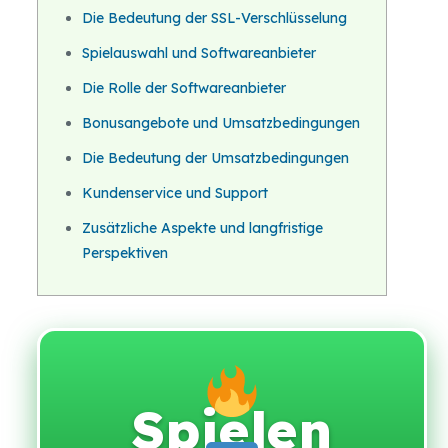
Die Bedeutung der SSL-Verschlüsselung
Spielauswahl und Softwareanbieter
Die Rolle der Softwareanbieter
Bonusangebote und Umsatzbedingungen
Die Bedeutung der Umsatzbedingungen
Kundenservice und Support
Zusätzliche Aspekte und langfristige
Perspektiven
Spielen