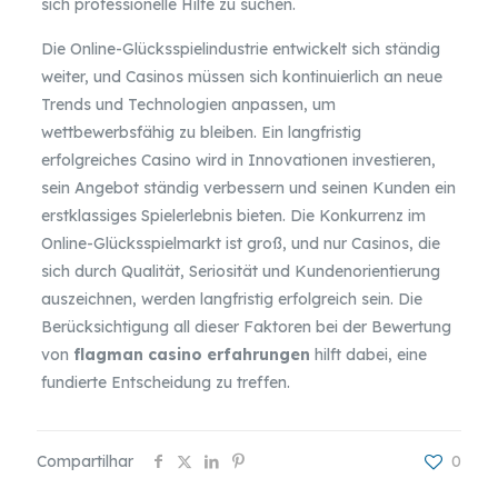
sich professionelle Hilfe zu suchen.
Die Online-Glücksspielindustrie entwickelt sich ständig
weiter, und Casinos müssen sich kontinuierlich an neue
Trends und Technologien anpassen, um
wettbewerbsfähig zu bleiben. Ein langfristig
erfolgreiches Casino wird in Innovationen investieren,
sein Angebot ständig verbessern und seinen Kunden ein
erstklassiges Spielerlebnis bieten. Die Konkurrenz im
Online-Glücksspielmarkt ist groß, und nur Casinos, die
sich durch Qualität, Seriosität und Kundenorientierung
auszeichnen, werden langfristig erfolgreich sein. Die
Berücksichtigung all dieser Faktoren bei der Bewertung
von
flagman casino erfahrungen
hilft dabei, eine
fundierte Entscheidung zu treffen.
Compartilhar
0