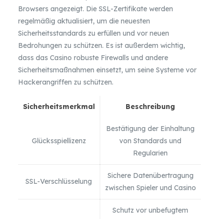
Browsers angezeigt. Die SSL-Zertifikate werden
regelmäßig aktualisiert, um die neuesten
Sicherheitsstandards zu erfüllen und vor neuen
Bedrohungen zu schützen. Es ist außerdem wichtig,
dass das Casino robuste Firewalls und andere
Sicherheitsmaßnahmen einsetzt, um seine Systeme vor
Hackerangriffen zu schützen.
Sicherheitsmerkmal
Beschreibung
Bestätigung der Einhaltung
Glücksspiellizenz
von Standards und
Regularien
Sichere Datenübertragung
SSL-Verschlüsselung
zwischen Spieler und Casino
Schutz vor unbefugtem