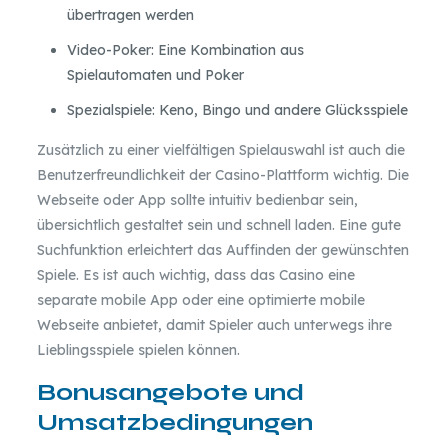
übertragen werden
Video-Poker: Eine Kombination aus
Spielautomaten und Poker
Spezialspiele: Keno, Bingo und andere Glücksspiele
Zusätzlich zu einer vielfältigen Spielauswahl ist auch die
Benutzerfreundlichkeit der Casino-Plattform wichtig. Die
Webseite oder App sollte intuitiv bedienbar sein,
übersichtlich gestaltet sein und schnell laden. Eine gute
Suchfunktion erleichtert das Auffinden der gewünschten
Spiele. Es ist auch wichtig, dass das Casino eine
separate mobile App oder eine optimierte mobile
Webseite anbietet, damit Spieler auch unterwegs ihre
Lieblingsspiele spielen können.
Bonusangebote und
Umsatzbedingungen