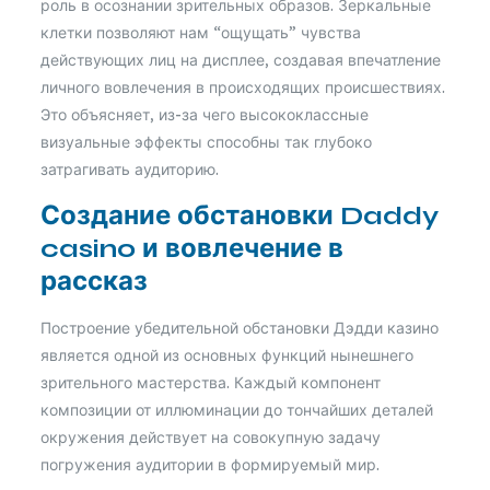
роль в осознании зрительных образов. Зеркальные
клетки позволяют нам “ощущать” чувства
действующих лиц на дисплее, создавая впечатление
личного вовлечения в происходящих происшествиях.
Это объясняет, из-за чего высококлассные
визуальные эффекты способны так глубоко
затрагивать аудиторию.
Создание обстановки Daddy
casino и вовлечение в
рассказ
Построение убедительной обстановки Дэдди казино
является одной из основных функций нынешнего
зрительного мастерства. Каждый компонент
композиции от иллюминации до тончайших деталей
окружения действует на совокупную задачу
погружения аудитории в формируемый мир.