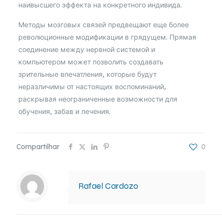
наивысшего эффекта на конкретного индивида.
Методы мозговых связей предвещают еще более
революционные модификации в грядущем. Прямая
соединение между нервной системой и
компьютером может позволить создавать
зрительные впечатления, которые будут
неразличимы от настоящих воспоминаний,
раскрывая неограниченные возможности для
обучения, забав и лечения.
Compartilhar
0
Rafael Cardozo