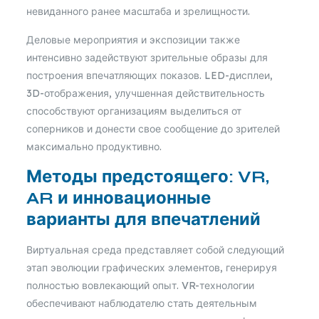
невиданного ранее масштаба и зрелищности.
Деловые мероприятия и экспозиции также
интенсивно задействуют зрительные образы для
построения впечатляющих показов. LED-дисплеи,
3D-отображения, улучшенная действительность
способствуют организациям выделиться от
соперников и донести свое сообщение до зрителей
максимально продуктивно.
Методы предстоящего: VR,
AR и инновационные
варианты для впечатлений
Виртуальная среда представляет собой следующий
этап эволюции графических элементов, генерируя
полностью вовлекающий опыт. VR-технологии
обеспечивают наблюдателю стать деятельным