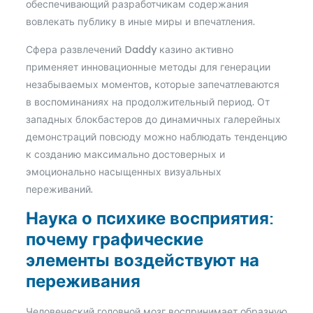
обеспечивающий разработчикам содержания
вовлекать публику в иные миры и впечатления.
Сфера развлечений Daddy казино активно
применяет инновационные методы для генерации
незабываемых моментов, которые запечатлеваются
в воспоминаниях на продолжительный период. От
западных блокбастеров до динамичных галерейных
демонстраций повсюду можно наблюдать тенденцию
к созданию максимально достоверных и
эмоционально насыщенных визуальных
переживаний.
Наука о психике восприятия:
почему графические
элементы воздействуют на
переживания
Человеческий головной мозг воспринимает образную