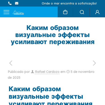
Onde o mar encontra a sofisticação!
Каким образом
визуальные эффекты
усиливают переживания
Publicado por
Rafael Cardozo
em
5 de novembro
de 2025
Каким образом
визуальные эффекты
усиливают переживания