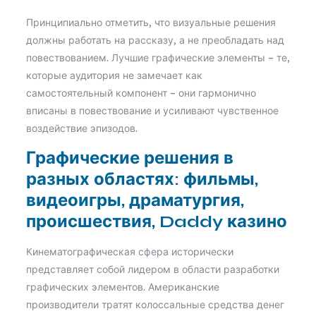
Принципиально отметить, что визуальные решения
должны работать на рассказу, а не преобладать над
повествованием. Лучшие графические элементы – те,
которые аудитория не замечает как
самостоятельный компонент – они гармонично
вписаны в повествование и усиливают чувственное
воздействие эпизодов.
Графические решения в
разных областях: фильмы,
видеоигры, драматургия,
происшествия, Daddy казино
Кинематографическая сфера исторически
представляет собой лидером в области разработки
графических элементов. Американские
производители тратят колоссальные средства денег