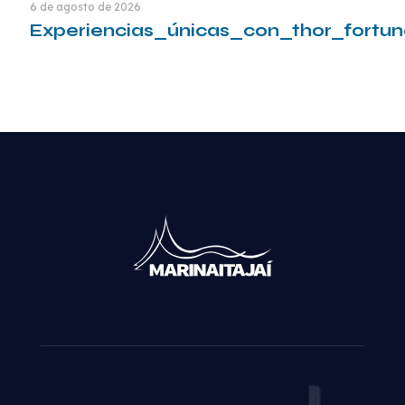
6 de agosto de 2026
Experiencias_únicas_con_thor_fortu
Leia mais