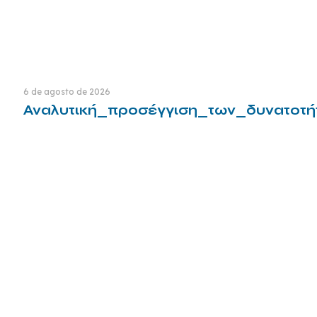
6 de agosto de 2026
Αναλυτική_προσέγγιση_των_δυνατοτ
Leia mais