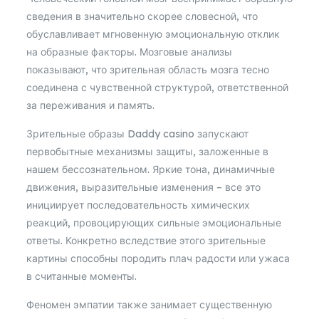
сведения в значительно скорее словесной, что
обуславливает мгновенную эмоциональную отклик
на образные факторы. Мозговые анализы
показывают, что зрительная область мозга тесно
соединена с чувственной структурой, ответственной
за переживания и память.
Зрительные образы Daddy casino запускают
первобытные механизмы защиты, заложенные в
нашем бессознательном. Яркие тона, динамичные
движения, выразительные изменения – все это
инициирует последовательность химических
реакций, провоцирующих сильные эмоциональные
ответы. Конкретно вследствие этого зрительные
картины способны породить плач радости или ужаса
в считанные моменты.
Феномен эмпатии также занимает существенную