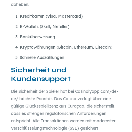
abheben.
Kreditkarten (Visa, Mastercard)
E-Wallets (Skrill, Neteller)
Banküberweisung
Kryptowährungen (Bitcoin, Ethereum, Litecoin)
Schnelle Auszahlungen
Sicherheit und
Kundensupport
Die Sicherheit der Spieler hat bei Casinolyapp.com/de-
de/ höchste Priorität. Das Casino verfügt über eine
gültige Glücksspiellizenz aus Curaçao, die sicherstellt,
dass es strengen regulatorischen Anforderungen
entspricht. Alle Transaktionen werden mit modernster
Verschlüsselungstechnologie (SSL) gesichert