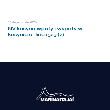
13 de junho de 2026
NV kasyno wpaty i wypaty w
kasynie online.1523 (2)
Leia mais