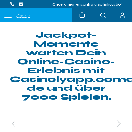
Onde o mar encontra a sofisticação!
Jackpot-
Momente
warten Dein
Online-Casino-
Erlebnis mit
Casinolyapp.com
de und über
7000 Spielen.