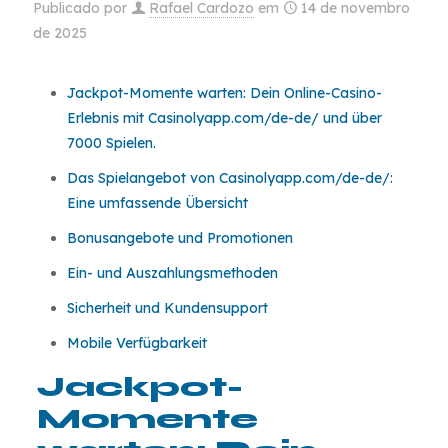
Publicado por
Rafael Cardozo
em
14 de novembro
de 2025
Jackpot-Momente warten: Dein Online-Casino-
Erlebnis mit Casinolyapp.com/de-de/ und über
7000 Spielen.
Das Spielangebot von Casinolyapp.com/de-de/:
Eine umfassende Übersicht
Bonusangebote und Promotionen
Ein- und Auszahlungsmethoden
Sicherheit und Kundensupport
Mobile Verfügbarkeit
Jackpot-
Momente