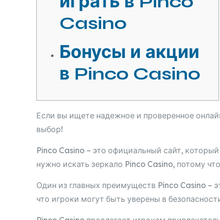
играть в Pinco
Casino
Бонусы и акции
в Pinco Casino
Если вы ищете надежное и проверенное онлайн
выбор!
Pinco Casino – это официальный сайт, который
нужно искать зеркало Pinco Casino, потому чт
Один из главных преимуществ Pinco Casino – 
что игроки могут быть уверены в безопасност
Pinco Casino предлагает игрокам привлекател