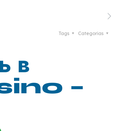
Tags
Categorias
ь в
sino –