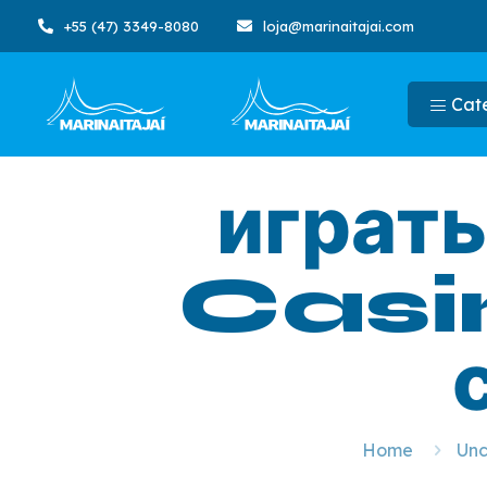
+55 (47) 3349-8080
loja@marinaitajai.com
Cat
играт
Casin
Home
Unc