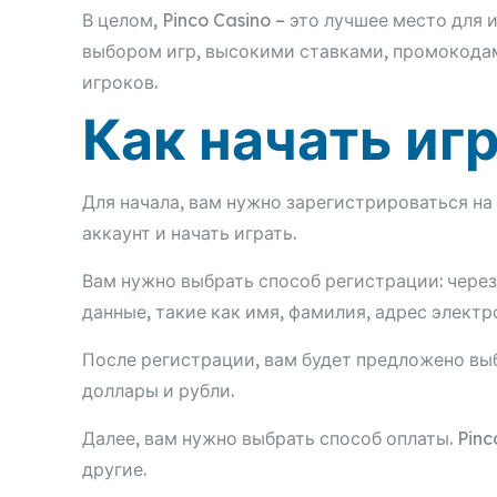
В целом, Pinco Casino – это лучшее место дл
выбором игр, высокими ставками, промокодам
игроков.
Как начать иг
Для начала, вам нужно зарегистрироваться на
аккаунт и начать играть.
Вам нужно выбрать способ регистрации: чере
данные, такие как имя, фамилия, адрес электр
После регистрации, вам будет предложено выбр
доллары и рубли.
Далее, вам нужно выбрать способ оплаты. Pin
другие.