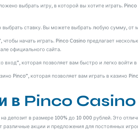
ожено выбрать игру, в которой вы хотите играть. Pinco
но выбрать ставку. Вы можете выбрать любую сумму, от
, чтобы начать играть. Pinco Casino предлагает нескол
кале официального сайта.
о вход”, которая позволяет вам быстро и легко войти в 
зино Pinco”, которая позволяет вам играть в казино Pin
и в Pinco Casino
на депозит в размере 100% до 10 000 рублей. Это отлич
ет различные акции и предложения для постоянных игро