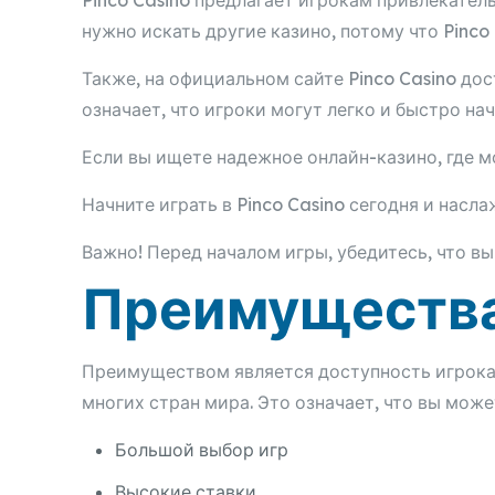
нужно искать другие казино, потому что Pinco 
Также, на официальном сайте Pinco Casino до
означает, что игроки могут легко и быстро на
Если вы ищете надежное онлайн-казино, где м
Начните играть в Pinco Casino сегодня и насл
Важно! Перед началом игры, убедитесь, что вы
Преимущества
Преимуществом является доступность игрокам 
многих стран мира. Это означает, что вы может
Большой выбор игр
Высокие ставки