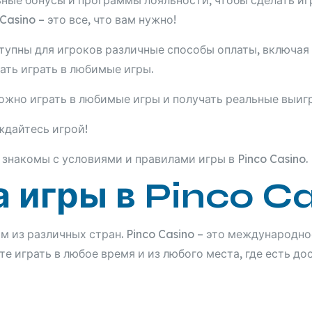
Casino – это все, что вам нужно!
ступны для игроков различные способы оплаты, включа
чать играть в любимые игры.
ожно играть в любимые игры и получать реальные выигр
аждайтесь игрой!
 знакомы с условиями и правилами игры в Pinco Casino.
 игры в Pinco C
из различных стран. Pinco Casino – это международно
е играть в любое время и из любого места, где есть дос