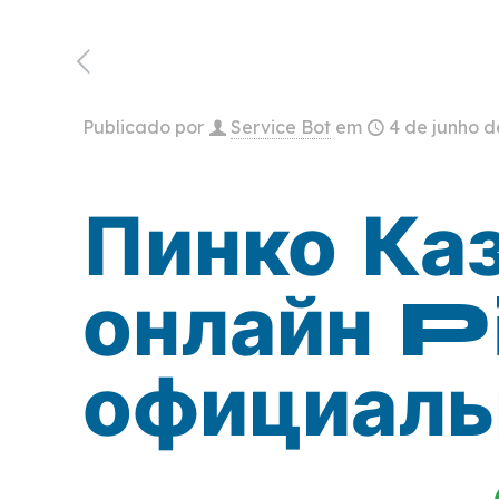
Publicado por
Service Bot
em
4 de junho d
Пинко Каз
онлайн 
официаль