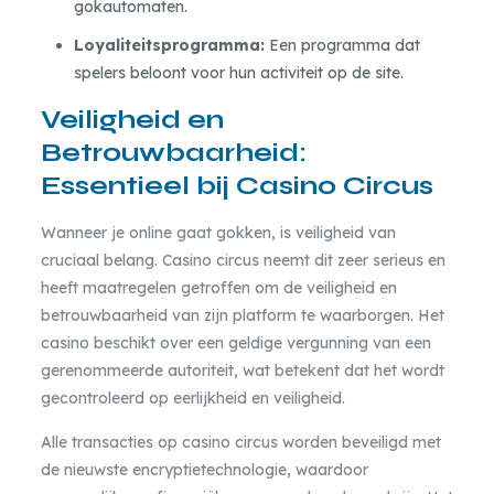
gokautomaten.
Loyaliteitsprogramma:
Een programma dat
spelers beloont voor hun activiteit op de site.
Veiligheid en
Betrouwbaarheid:
Essentieel bij Casino Circus
Wanneer je online gaat gokken, is veiligheid van
cruciaal belang. Casino circus neemt dit zeer serieus en
heeft maatregelen getroffen om de veiligheid en
betrouwbaarheid van zijn platform te waarborgen. Het
casino beschikt over een geldige vergunning van een
gerenommeerde autoriteit, wat betekent dat het wordt
gecontroleerd op eerlijkheid en veiligheid.
Alle transacties op casino circus worden beveiligd met
de nieuwste encryptietechnologie, waardoor