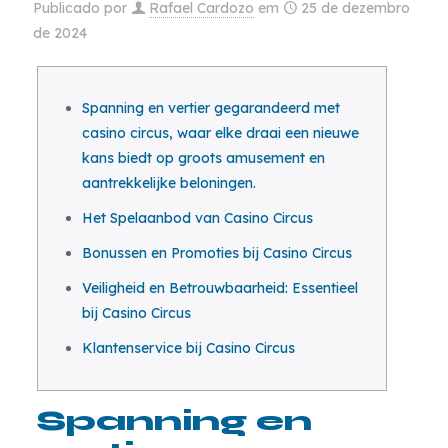
Publicado por
Rafael Cardozo
em
25 de dezembro
de 2024
Spanning en vertier gegarandeerd met
casino circus, waar elke draai een nieuwe
kans biedt op groots amusement en
aantrekkelijke beloningen.
Het Spelaanbod van Casino Circus
Bonussen en Promoties bij Casino Circus
Veiligheid en Betrouwbaarheid: Essentieel
bij Casino Circus
Klantenservice bij Casino Circus
Spanning en