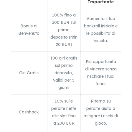
Importante
100% fino a
Aumenta il tuo
300 EUR sul
Bonus di
bankroll iniziale e
primo
Benvenuto
le possibilità di
deposito (min
vincita.
20 EUR)
100 giri gratis
Più opportunità
sul primo
di vincere senza
Giri Gratis
deposito,
rischiare i tuoi
validi per 5
fondi.
giorni
10% sulle
Ritorno su
perdite nette
perdite aiuta a
Cashback
alle slot fino
mitigare i rischi di
a 200 EUR
gioco.