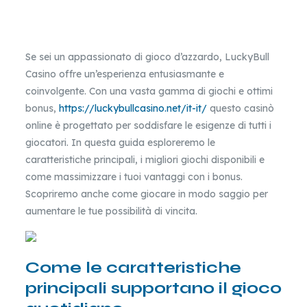
Se sei un appassionato di gioco d’azzardo, LuckyBull
Casino offre un’esperienza entusiasmante e
coinvolgente. Con una vasta gamma di giochi e ottimi
bonus,
https://luckybullcasino.net/it-it/
questo casinò
online è progettato per soddisfare le esigenze di tutti i
giocatori. In questa guida esploreremo le
caratteristiche principali, i migliori giochi disponibili e
come massimizzare i tuoi vantaggi con i bonus.
Scopriremo anche come giocare in modo saggio per
aumentare le tue possibilità di vincita.
Come le caratteristiche
principali supportano il gioco