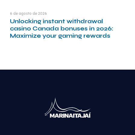
6 de agosto de 2026
Unlocking instant withdrawal
casino Canada bonuses in 2026:
Maximize your gaming rewards
Leia mais