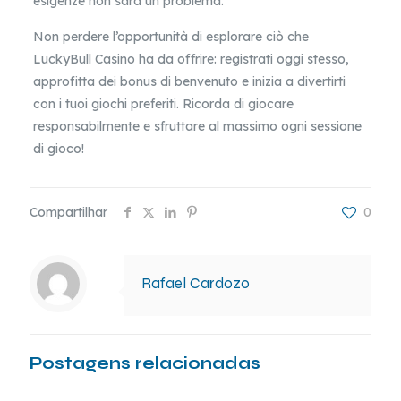
esigenze non sarà un problema.
Non perdere l’opportunità di esplorare ciò che
LuckyBull Casino ha da offrire: registrati oggi stesso,
approfitta dei bonus di benvenuto e inizia a divertirti
con i tuoi giochi preferiti. Ricorda di giocare
responsabilmente e sfruttare al massimo ogni sessione
di gioco!
Compartilhar
0
Rafael Cardozo
Postagens relacionadas