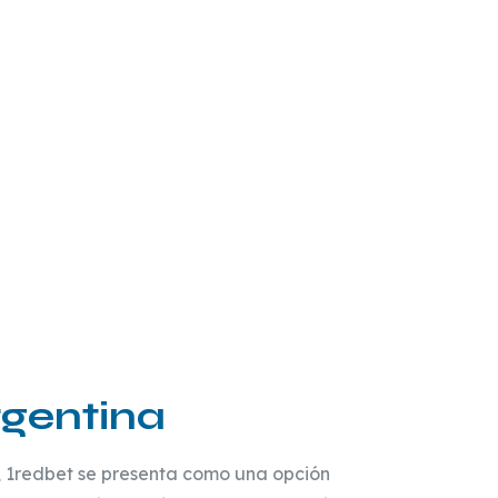
rgentina
, 1redbet se presenta como una opción