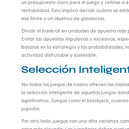
un presupuesto claro para el juego y ceñirse a 
rentabilidad. Esto implica decidir cuánto se e
ese límite o un objetivo de ganancias.
Dividir el bankroll en unidades de apuesta más
Evitar las apuestas impulsivas o excesivas, esp
basarse en la estrategia y las probabilidades, 
actividad disfrutable y sostenible.
Selección Intelige
No todos los juegos de casino ofrecen las misma
la selección inteligente de aquellos juegos do
significativo. Juegos como el blackjack, cuando
jugador.
Por otro lado, juegos con una alta varianza c
casa más elevada. Los jugadores deben evaluar su