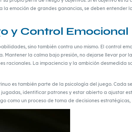
 la emoción de grandes ganancias, se deben entender los 
go y Control Emocional
robabilidades, sino también contra uno mismo. El control
ta. Mantener la calma bajo presión, no dejarse llevar por la
nes racionales. La impaciencia y la ambición desmedida s
inuo es también parte de la psicología del juego. Cada s
as jugadas, identificar patrones y estar abierto a ajustar 
 juego como un proceso de toma de decisiones estratégicas,