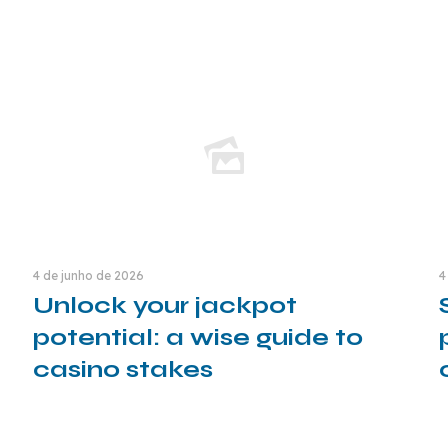
4 de junho de 2026
4
Unlock your jackpot
potential: a wise guide to
casino stakes
Leia mais