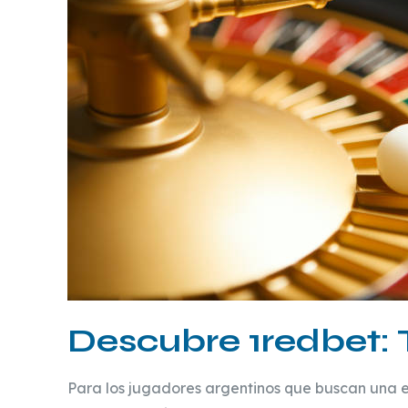
Descubre 1redbet: 
Para los jugadores argentinos que buscan una 