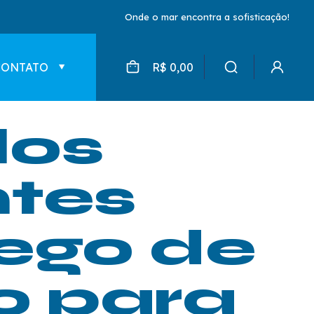
Onde o mar encontra a sofisticação!
CONTATO
R$ 0,00
los
tes
uego de
o para