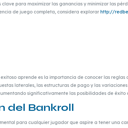
 clave para maximizar las ganancias y minimizar las pérdi
encia de juego completa, considera explorar
http://redb
exitoso aprende es la importancia de conocer las reglas 
puestas laterales, las estructuras de pago y las variacione
mentando significativamente las posibilidades de éxito a
n del Bankroll
damental para cualquier jugador que aspire a tener una car