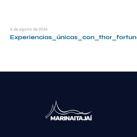
6 de agosto de 2026
Experiencias_únicas_con_thor_fortu
Leia mais