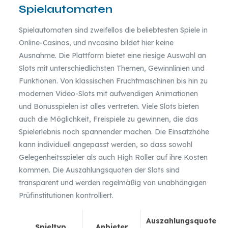
Spielautomaten
Spielautomaten sind zweifellos die beliebtesten Spiele in
Online-Casinos, und nvcasino bildet hier keine
Ausnahme. Die Plattform bietet eine riesige Auswahl an
Slots mit unterschiedlichsten Themen, Gewinnlinien und
Funktionen. Von klassischen Fruchtmaschinen bis hin zu
modernen Video-Slots mit aufwendigen Animationen
und Bonusspielen ist alles vertreten. Viele Slots bieten
auch die Möglichkeit, Freispiele zu gewinnen, die das
Spielerlebnis noch spannender machen. Die Einsatzhöhe
kann individuell angepasst werden, so dass sowohl
Gelegenheitsspieler als auch High Roller auf ihre Kosten
kommen. Die Auszahlungsquoten der Slots sind
transparent und werden regelmäßig von unabhängigen
Prüfinstitutionen kontrolliert.
Auszahlungsquote
Spieltyp
Anbieter