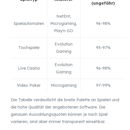
(ungefähr)
NetEnt,
Spielautomaten
Microgaming,
96-98%
Play'n GO
Evolution
Tischspiele
95-97%
Gaming
Evolution
Live Casino
96-98%
Gaming
Video Poker
Microgaming
97-99%
Die Tabelle verdeutlicht die breite Palette an Spielen und
die hohe Qualität der angebotenen Software. Die
genauen Auszahlungsquoten können je nach Spiel
variieren, sind aber immer transparent einsehbar.