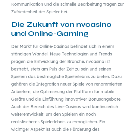
Kommunikation und die schnelle Bearbeitung tragen zur
Zufriedenheit der Spieler bei.
Die Zukunft von nvcasino
und Online-Gaming
Der Markt für Online-Casinos befindet sich in einem
ständigen Wandel. Neue Technologien und Trends
prägen die Entwicklung der Branche. nvcasino ist
bestrebt, stets am Puls der Zeit zu sein und seinen
Spielern das bestmögliche Spielerlebnis zu bieten. Dazu
gehören die Integration neuer Spiele von renommierten
Anbietern, die Optimierung der Plattform für mobile
Geräte und die Einführung innovativer Bonusangebote.
Auch der Bereich des Live-Casinos wird kontinuierlich
weiterentwickelt, um den Spielern ein noch
realistischeres Spielerlebnis zu ermöglichen. Ein
wichtiger Aspekt ist auch die Förderung des