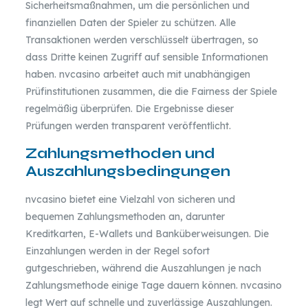
Sicherheitsmaßnahmen, um die persönlichen und
finanziellen Daten der Spieler zu schützen. Alle
Transaktionen werden verschlüsselt übertragen, so
dass Dritte keinen Zugriff auf sensible Informationen
haben. nvcasino arbeitet auch mit unabhängigen
Prüfinstitutionen zusammen, die die Fairness der Spiele
regelmäßig überprüfen. Die Ergebnisse dieser
Prüfungen werden transparent veröffentlicht.
Zahlungsmethoden und
Auszahlungsbedingungen
nvcasino bietet eine Vielzahl von sicheren und
bequemen Zahlungsmethoden an, darunter
Kreditkarten, E-Wallets und Banküberweisungen. Die
Einzahlungen werden in der Regel sofort
gutgeschrieben, während die Auszahlungen je nach
Zahlungsmethode einige Tage dauern können. nvcasino
legt Wert auf schnelle und zuverlässige Auszahlungen.