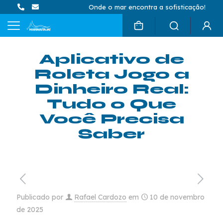
Onde o mar encontra a sofisticação!
Aplicativo de
Roleta Jogo a
Dinheiro Real:
Tudo o Que
Você Precisa
Saber
Publicado por
Rafael Cardozo
em
10 de novembro
de 2025