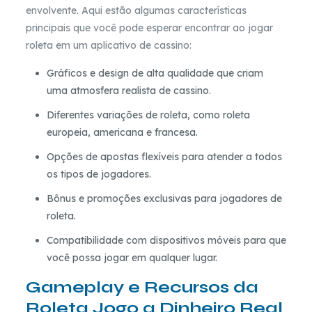
envolvente. Aqui estão algumas características
principais que você pode esperar encontrar ao jogar
roleta em um aplicativo de cassino:
Gráficos e design de alta qualidade que criam
uma atmosfera realista de cassino.
Diferentes variações de roleta, como roleta
europeia, americana e francesa.
Opções de apostas flexíveis para atender a todos
os tipos de jogadores.
Bônus e promoções exclusivas para jogadores de
roleta.
Compatibilidade com dispositivos móveis para que
você possa jogar em qualquer lugar.
Gameplay e Recursos da
Roleta Jogo a Dinheiro Real