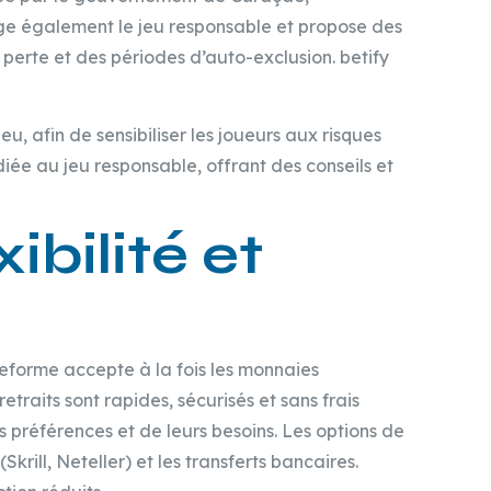
age également le jeu responsable et propose des
e perte et des périodes d’auto-exclusion. betify
u, afin de sensibiliser les joueurs aux risques
iée au jeu responsable, offrant des conseils et
ibilité et
teforme accepte à la fois les monnaies
etraits sont rapides, sécurisés et sans frais
s préférences et de leurs besoins. Les options de
krill, Neteller) et les transferts bancaires.