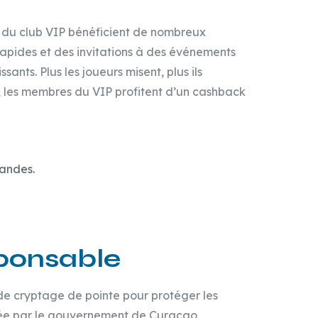
s du club VIP bénéficient de nombreux
rapides et des invitations à des événements
nts. Plus les joueurs misent, plus ils
s, les membres du VIP profitent d’un cashback
mandes.
sponsable
 de cryptage de pointe pour protéger les
livrée par le gouvernement de Curaçao,