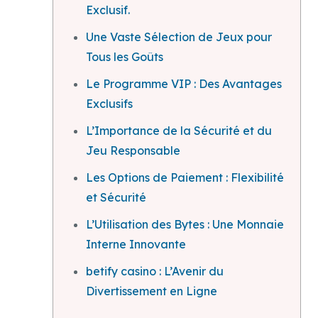
Exclusif.
Une Vaste Sélection de Jeux pour
Tous les Goûts
Le Programme VIP : Des Avantages
Exclusifs
L’Importance de la Sécurité et du
Jeu Responsable
Les Options de Paiement : Flexibilité
et Sécurité
L’Utilisation des Bytes : Une Monnaie
Interne Innovante
betify casino : L’Avenir du
Divertissement en Ligne