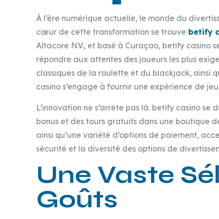
À l’ère numérique actuelle, le monde du diverti
cœur de cette transformation se trouve
betify 
Altacore N.V., et basé à Curaçao, betify casino s
répondre aux attentes des joueurs les plus exig
classiques de la roulette et du blackjack, ainsi
casino s’engage à fournir une expérience de jeu 
L’innovation ne s’arrête pas là. betify casino s
bonus et des tours gratuits dans une boutique dé
ainsi qu’une variété d’options de paiement, accept
sécurité et la diversité des options de divertiss
Une Vaste Sél
Goûts