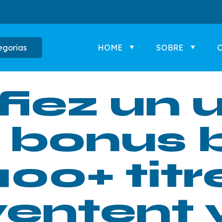
egorias
HOME
SOBRE
iez un 
 bonus b
100+ titr
ventent 