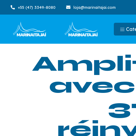
+55 (47) 3349-8080
loja@marinaitajai.com
Cat
Amplif
avec
3
réin