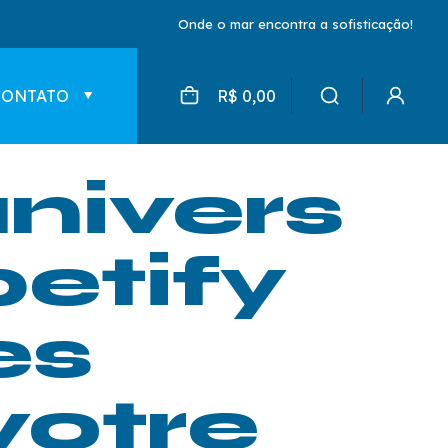
Onde o mar encontra a sofisticação!
CONTATO
R$ 0,00
univers
etify
es
votre