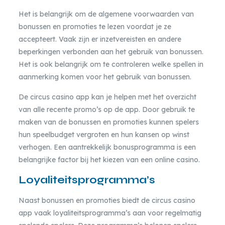
Het is belangrijk om de algemene voorwaarden van
bonussen en promoties te lezen voordat je ze
accepteert. Vaak zijn er inzetvereisten en andere
beperkingen verbonden aan het gebruik van bonussen.
Het is ook belangrijk om te controleren welke spellen in
aanmerking komen voor het gebruik van bonussen.
De circus casino app kan je helpen met het overzicht
van alle recente promo’s op de app. Door gebruik te
maken van de bonussen en promoties kunnen spelers
hun speelbudget vergroten en hun kansen op winst
verhogen. Een aantrekkelijk bonusprogramma is een
belangrijke factor bij het kiezen van een online casino.
Loyaliteitsprogramma’s
Naast bonussen en promoties biedt de circus casino
app vaak loyaliteitsprogramma’s aan voor regelmatig