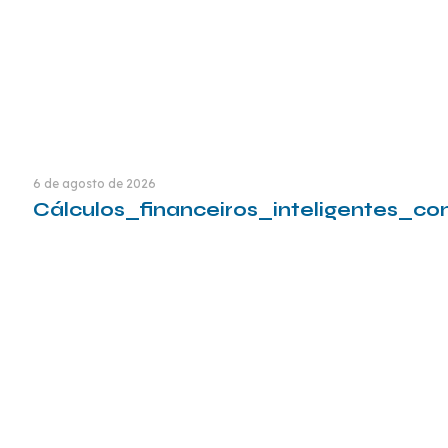
6 de agosto de 2026
Cálculos_financeiros_inteligentes
Leia mais