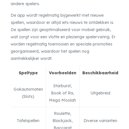
andere spelers.
De app wordt regelmatig bijgewerkt met nieuwe
spellen, waardoor er altijd iets nieuws te ontdekken is.
De spellen zijn geoptimaliseerd voor mobiel gebruik,
wat zorgt voor een vlotte en plezierige spelervaring. Er
worden regelmatig toernooien en speciale promoties
georganiseerd, waardoor het spelen nog
aantrekkelijker wordt.
Speltype
Voorbeelden
Beschikbaarheid
Starburst,
Gokautomaten
Book of Ra,
Uitgebreid
(Slots)
Mega Moolah
Roulette,
Tafelspellen
Blackjack,
Diverse varianten
Baccarat