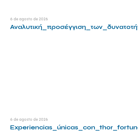
6 de agosto de 2026
Αναλυτική_προσέγγιση_των_δυνατοτ
Leia mais
6 de agosto de 2026
Experiencias_únicas_con_thor_fortu