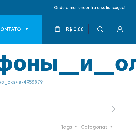
Onde o mar encontra a sofisticação!
CONTATO
R$ 0,00
ртфоны_и_
о_скача-4953879
Tags
Categorias