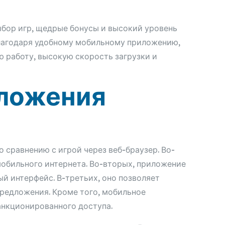
ыбор игр, щедрые бонусы и высокий уровень
 благодаря удобному мобильному приложению,
 работу, высокую скорость загрузки и
ложения
 сравнению с игрой через веб-браузер. Во-
 мобильного интернета. Во-вторых, приложение
й интерфейс. В-третьих, оно позволяет
предложения. Кроме того, мобильное
анкционированного доступа.