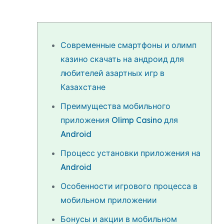
Современные смартфоны и олимп
казино скачать на андроид для
любителей азартных игр в
Казахстане
Преимущества мобильного
приложения Olimp Casino для
Android
Процесс установки приложения на
Android
Особенности игрового процесса в
мобильном приложении
Бонусы и акции в мобильном