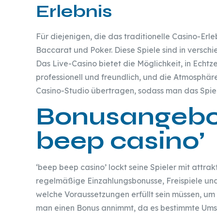
Erlebnis
Für diejenigen, die das traditionelle Casino-Erl
Baccarat und Poker. Diese Spiele sind in verschi
Das Live-Casino bietet die Möglichkeit, in Echt
professionell und freundlich, und die Atmosphär
Casino-Studio übertragen, sodass man das Spie
Bonusangebot
beep casino’
‘beep beep casino’ lockt seine Spieler mit att
regelmäßige Einzahlungsbonusse, Freispiele und
welche Voraussetzungen erfüllt sein müssen, um 
man einen Bonus annimmt, da es bestimmte Ums