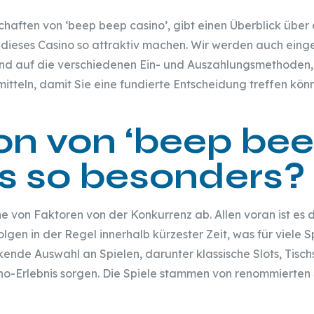
chaften von ‘beep beep casino’, gibt einen Überblick übe
dieses Casino so attraktiv machen. Wir werden auch eing
nd auf die verschiedenen Ein- und Auszahlungsmethoden, di
itteln, damit Sie eine fundierte Entscheidung treffen kön
on von ‘beep bee
 so besonders?
he von Faktoren von der Konkurrenz ab. Allen voran ist es 
en in der Regel innerhalb kürzester Zeit, was für viele Sp
kende Auswahl an Spielen, darunter klassische Slots, Tisch
ino-Erlebnis sorgen. Die Spiele stammen von renommierten