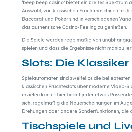
‘beep beep casino’ bietet ein breites Spektrum
Auswahl, von klassischen Fruchtmaschinen bis h
Baccarat und Poker sind in verschiedenen Varian
das authentische Casino-Feeling zu genießen.
Die Spiele werden regelmäßig von unabhängigen Pr
spielen und dass die Ergebnisse nicht manipulie
Slots: Die Klassik
Spielautomaten sind zweifellos die beliebtesten 
klassischen Früchteslots über moderne Video-Sl
erzielen kann – hier findet jeder etwas Passendes
sich, regelmäßig die Neuerscheinungen im Auge z
Drehungen oder andere Sonderfunktionen, die 
Tischspiele und Li