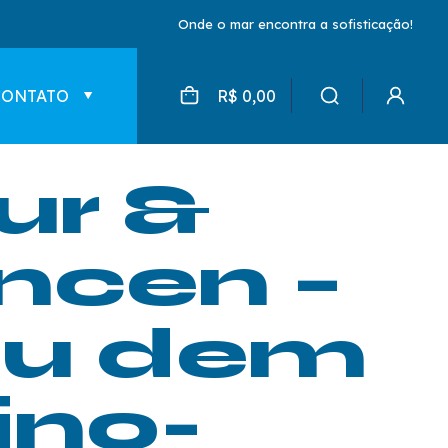
Onde o mar encontra a sofisticação!
CONTATO
R$ 0,00
ur &
ncen –
zu dem
ino-