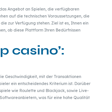
r das Angebot an Spielen, die verfügbaren
ehen auf die technischen Voraussetzungen, die
e zur Verfügung stehen. Ziel ist es, Ihnen ein
nen, ob diese Plattform Ihren Bedürfnissen
p casino’:
die Geschwindigkeit, mit der Transaktionen
ieler ein entscheidendes Kriterium ist. Darüber
spiele wie Roulette und Blackjack, sowie Live-
 Softwareanbietern, was für eine hohe Qualität