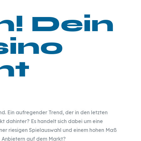
! Dein
sino
nt
nd. Ein aufregender Trend, der in den letzten
ckt dahinter? Es handelt sich dabei um eine
 einer riesigen Spielauswahl und einem hohen Maß
n Anbietern auf dem Markt?