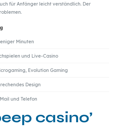
uch für Anfänger leicht verständlich. Der
Problemen.
ng
 weniger Minuten
schspielen und Live-Casino
icrogaming, Evolution Gaming
prechendes Design
-Mail und Telefon
beep casino’