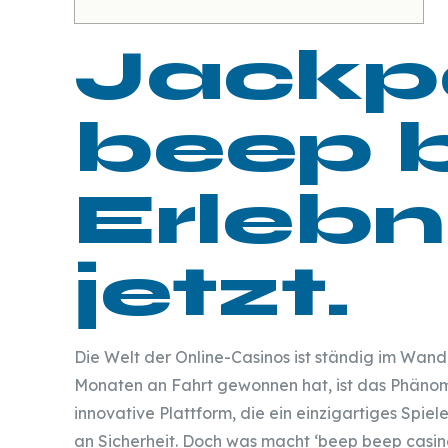
Jackp
beep 
Erlebn
jetzt.
Die Welt der Online-Casinos ist ständig im Wande
Monaten an Fahrt gewonnen hat, ist das Phäno
innovative Plattform, die ein einzigartiges Spi
an Sicherheit. Doch was macht ‘beep beep casin